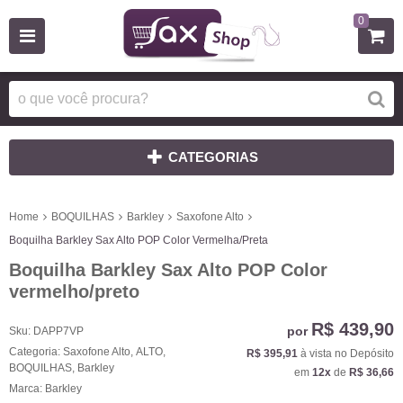
0
CATEGORIAS
Home
BOQUILHAS
Barkley
Saxofone Alto
Boquilha Barkley Sax Alto POP Color Vermelha/Preta
Boquilha Barkley Sax Alto POP Color
vermelho/preto
R$ 439,90
por
Sku:
DAPP7VP
Categoria:
Saxofone Alto
,
ALTO
,
R$ 395,91
à vista no Depósito
BOQUILHAS
,
Barkley
em
12x
de
R$ 36,66
Marca:
Barkley