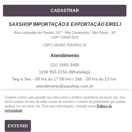
CADASTRAR
SAXSHOP IMPORTAÇÃO E EXPORTAÇÃO EIRELI
Rua Leopoldo de Freitas, 247
-
Vila Centenário, São Paulo
-
SP
CEP: 03645-010
CNPJ: 28.660.755/0001-31
Atendimento
(11)
2093-3485
1194
950-2156
(WhatsApp)
Seg a Sex - 09 hrs às 17:00 hrs / Sáb - 09 hrs às 13 hrs.
atendimento@saxshop.com.br
Usamos cookies para garantir que oferecemos a melhor experiência em nosso site. Isso
inclui cookies de sites de redes sociais de terceiros e cookies de publicidade que podem
LOJA VIRTUAL CRIADA POR
analisar seu uso deste site. Para mais informações, consulte nossa
Política de
privacidade
.
https://www.saxshop.com.br/file/exportacao/xml-shopback-.xml
ENTENDI